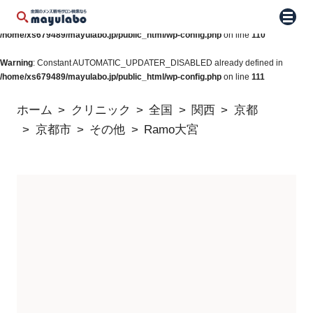
Warning
: Constant WP_AUTO_UPDATE_CORE already defined in
メニュ
/home/xs679489/mayulabo.jp/public_html/wp-config.php
on line
110
Warning
: Constant AUTOMATIC_UPDATER_DISABLED already defined in
/home/xs679489/mayulabo.jp/public_html/wp-config.php
on line
111
ホーム
クリニック
全国
関西
京都
京都市
その他
Ramo大宮