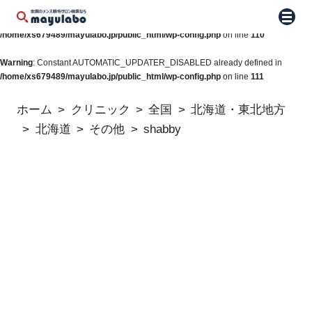
Warning
: Constant WP_AUTO_UPDATE_CORE already defined in
メニュ
/home/xs679489/mayulabo.jp/public_html/wp-config.php
on line
110
Warning
: Constant AUTOMATIC_UPDATER_DISABLED already defined in
/home/xs679489/mayulabo.jp/public_html/wp-config.php
on line
111
ホーム
クリニック
全国
北海道・東北地方
北海道
その他
shabby