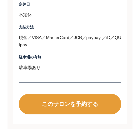
定休日
不定休
支払方法
現金／VISA／MasterCard／JCB／paypay ／iD／QU
Ipay
駐車場の有無
駐車場あり
このサロンを予約する