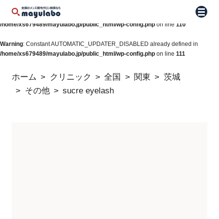
Warning
: Constant WP_AUTO_UPDATE_CORE already defined in
メニュ
/home/xs679489/mayulabo.jp/public_html/wp-config.php
on line
110
Warning
: Constant AUTOMATIC_UPDATER_DISABLED already defined in
/home/xs679489/mayulabo.jp/public_html/wp-config.php
on line
111
ホーム
クリニック
全国
関東
茨城
その他
sucre eyelash