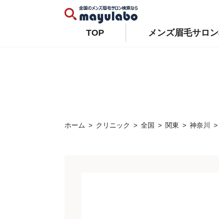
Warning
: Constant WP_AUTO_UPDATE_CORE already defined in
/home/xs679489/mayulabo.j
Warning
: Constant AUTOMATIC_UPDATER_DISABLED already defined in
/home/xs679489/mayu
TOP
メンズ眉毛サロン
ホーム
クリニック
全国
関東
神奈川