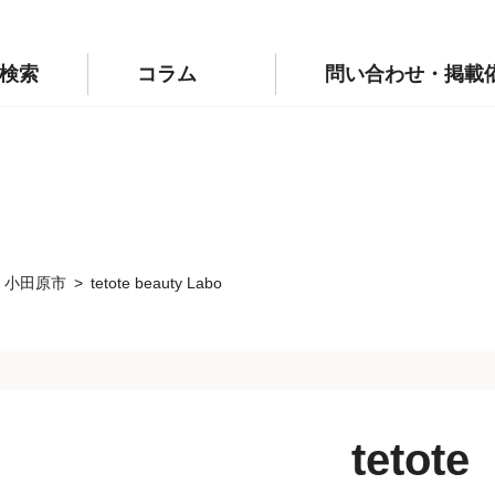
p/public_html/wp-config.php
on line
110
labo.jp/public_html/wp-config.php
on line
111
検索
コラム
問い合わせ・掲載
小田原市
tetote beauty Labo
tetote