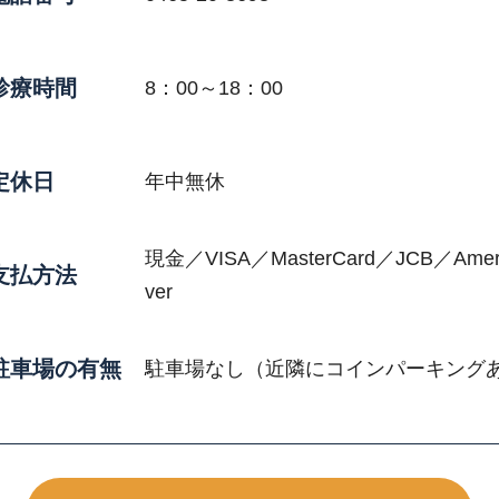
診療時間
8：00～18：00
定休日
年中無休
現金／VISA／MasterCard／JCB／Americ
支払方法
ver
駐車場の有無
駐車場なし（近隣にコインパーキング