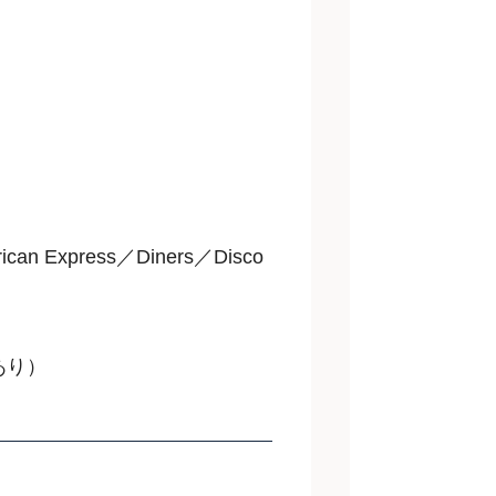
an Express／Diners／Disco
あり）