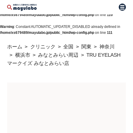
Warning
: Constant WP_AUTO_UPDATE_CORE already defined in
メニュ
/home/xs679489/mayulabo.jp/public_html/wp-config.php
on line
110
Warning
: Constant AUTOMATIC_UPDATER_DISABLED already defined in
/home/xs679489/mayulabo.jp/public_html/wp-config.php
on line
111
ホーム
クリニック
全国
関東
神奈川
横浜市
みなとみらい周辺
TRU EYELASH
マークイズ みなとみらい店