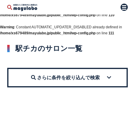
Warning
: Constant WP_AUTO_UPDATE_CORE already defined in
メニュ
/home/xs679489/mayulabo.jp/public_html/wp-config.php
on line
110
Warning
: Constant AUTOMATIC_UPDATER_DISABLED already defined in
/home/xs679489/mayulabo.jp/public_html/wp-config.php
on line
111
駅チカのサロン一覧
さらに条件を絞り込んで検索