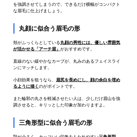
を強調させてしまうので、できるだけ横幅がコンパクト
な眉毛に仕上げましょう。
丸顔に似合う眉毛の形
頬がふっくらとしている
丸顔の男性には、優しい雰囲気
が活かせる「アーチ眉」
がおすすめです。
直線のない緩やかなカーブが、丸みのあるフェイスライ
ンにマッチします。
小顔効果を狙うなら、
眉尻を長めにし、顔の余白を埋め
るように描く
のがポイントです。
また輪郭の丸さを軽減させたい人は、少しだけ眉山を強
調させると、キリッとした印象が加わりますよ。
三角形型に似合う眉毛の形
顎が小さく、カッコいい印象をもたれやすい
三角形型