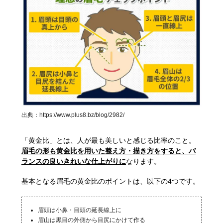
出典：
https://www.plus8.bz/blog/2982/
「黄金比」とは、人が最も美しいと感じる比率のこと。
眉毛の形も黄金比を用いた整え方・描き方をすると、バ
ランスの良いきれいな仕上がりに
なります。
基本となる眉毛の黄金比のポイントは、以下の4つです。
眉頭は小鼻・目頭の延長線上に
眉山は黒目の外側から目尻にかけて作る