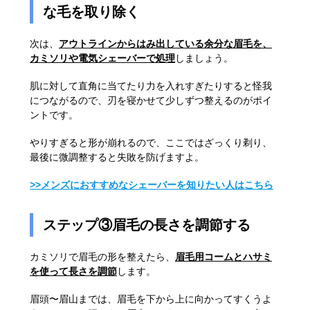
な毛を取り除く
次は、
アウトラインからはみ出している余分な眉毛を、
カミソリや電気シェーバーで処理
しましょう。
肌に対して直角に当てたり力を入れすぎたりすると怪我
につながるので、刃を寝かせて少しずつ整えるのがポイ
ントです。
やりすぎると形が崩れるので、ここではざっくり剃り、
最後に微調整すると失敗を防げますよ。
>>メンズにおすすめなシェーバーを知りたい人はこちら
ステップ③眉毛の長さを調節する
カミソリで眉毛の形を整えたら、
眉毛用コームとハサミ
を使って長さを調節
します。
眉頭〜眉山までは、眉毛を下から上に向かってすくうよ