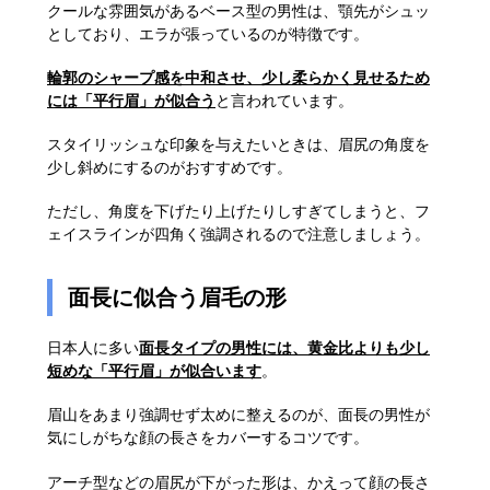
クールな雰囲気があるベース型の男性は、顎先がシュッ
としており、エラが張っているのが特徴です。
輪郭のシャープ感を中和させ、少し柔らかく見せるため
には「平行眉」が似合う
と言われています。
スタイリッシュな印象を与えたいときは、眉尻の角度を
少し斜めにするのがおすすめです。
ただし、角度を下げたり上げたりしすぎてしまうと、フ
ェイスラインが四角く強調されるので注意しましょう。
面長に似合う眉毛の形
日本人に多い
面長タイプの男性には、黄金比よりも少し
短めな「平行眉」が似合います
。
眉山をあまり強調せず太めに整えるのが、面長の男性が
気にしがちな顔の長さをカバーするコツです。
アーチ型などの眉尻が下がった形は、かえって顔の長さ