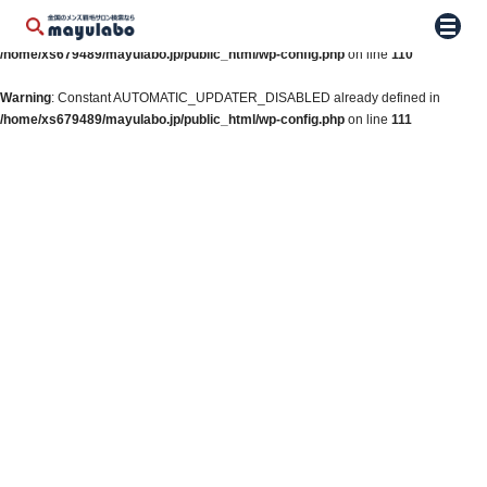
Warning
: Constant WP_AUTO_UPDATE_CORE already defined in
メニュ
/home/xs679489/mayulabo.jp/public_html/wp-config.php
on line
110
Warning
: Constant AUTOMATIC_UPDATER_DISABLED already defined in
/home/xs679489/mayulabo.jp/public_html/wp-config.php
on line
111