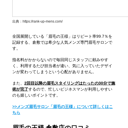
出典：
https://rank-up-mens.com/
全国展開している「眉毛の王様」はリピート率99.7％を
記録する、倉敷では希少な人気メンズ専門眉毛サロンで
す。
指名料がかからないので毎回同じスタッフに頼みやす
く、利用するたび担当者が違い、気に入っていたデザイ
ンが変わってしまうという心配がありません。
また、
2回目以降の眉毛スタイリングはたったの30分で施
術が完了
するので、忙しいビジネスマンが利用しやすい
のも嬉しいポイントです。
>>メンズ眉毛サロン「眉毛の王様」について詳しくはこ
ちら
眉毛の王様 倉敷店の口コミ