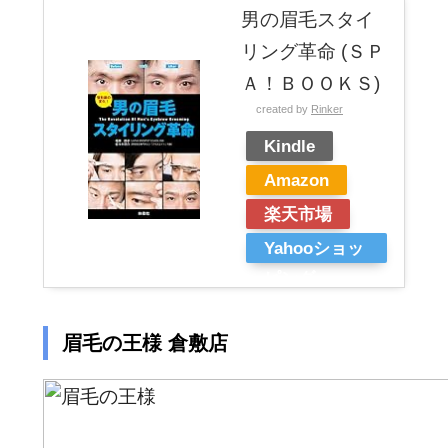
男の眉毛スタイ
リング革命 (ＳＰ
Ａ！ＢＯＯＫＳ)
created by
Rinker
Kindle
Amazon
楽天市場
Yahooショッ
ピング
眉毛の王様 倉敷店