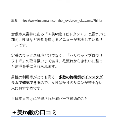
出典：
https://www.instagram.com/hbl_eyebrow_okayama/?hl=ja
倉敷市東富井にある「＋美to鍛（ビトタン）」は眉ケアに
加え、痩身など外見を磨けるメニューが充実しているサ
ロンです。
定番のワックス脱毛だけでなく、「ハリウッドブロウリ
フト※」の取り扱いまであり、毛流れからきれいに整っ
た眉毛を手に入れられます。
男性の利用率がとても高く、
多数の施術例がインスタグ
ラムで確認できる
ので、女性ばかりのサロンが苦手ない
人におすすめです。
※日本人向けに開発された眉パーマ施術のこと
＋美to鍛の口コミ