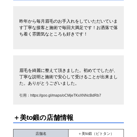
昨年から毎月眉毛のお手入れをしていただいていま
す丁寧な接客と施術で毎回大満足です！お洒落で落
ち着く雰囲気なところも好きです！
眉毛を綺麗に整えて頂きました。初めてでしたが、
丁寧な説明と施術で安心して受けることが出来まし
た。ありがとうございました。
引用：
https://goo.gl/maps/oCMjeTKxXNNcBdRb7
＋美to鍛の店舗情報
店舗名
＋美to鍛（ビトタン）