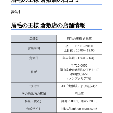
募集中
眉毛の王様 倉敷店の店舗情報
店舗名
眉毛の王様 倉敷店
平日：11:00～20:00
営業時間
土日祝：10:00～19:00
定休日
年末年始（12/31～1/3）
〒710-0055
岡山県倉敷市阿知2丁目1−17
住所
津加佐ビル5F
（メンズクリア内）
アクセス
JR「倉敷駅」より徒歩4分
その他県内の店舗
岡山店
料金（税込）
初回6,500円、通常7,200円
公式サイト
https://rank-up-mens.com/