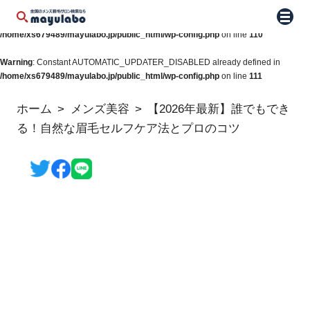
Warning
: Constant WP_AUTO_UPDATE_CORE already defined in
メニュ
/home/xs679489/mayulabo.jp/public_html/wp-config.php
on line
110
Warning
: Constant AUTOMATIC_UPDATER_DISABLED already defined in
/home/xs679489/mayulabo.jp/public_html/wp-config.php
on line
111
ホーム
メンズ美容
【2026年最新】誰でもでき
る！自然な眉毛セルフケア法とプロのコツ