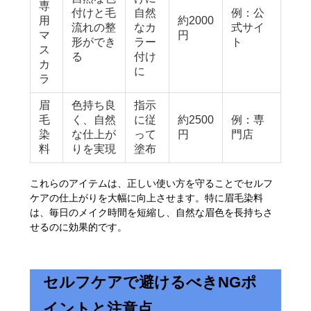
専
付けと毛
自然
例：公
用
約2000
流れの整
なカ
式サイ
マ
円
形ができ
ラー
ト
ス
る
付け
カ
に
ラ
眉
色持ち良
指示
毛
く、自然
に従
約2500
例：専
染
な仕上が
って
円
門店
料
りを実現
塗布
これらのアイテムは、正しい使い方を守ることでセルフ
ケアの仕上がりを大幅に向上させます。特に眉毛染料
は、毎日のメイク時間を短縮し、自然な眉色を長持ちさ
せるのに効果的です。
セルフケアで避けるべきNGポ
イントと注意点