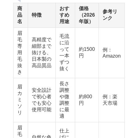
商
おす
価格
参考リ
品
特徴
すめ
（2026
ンク
名
用途
年版）
眉
毛流
毛
高精度で
に沿
専
細部まで
って
約1500
例：
用
抜ける、
一本
円
Amazon
毛
日本製の
ずつ
抜
高品質品
抜く
き
長さ
眉
安全設計
調整
カ
で初心者
や微
約800
例：楽
ミ
でも安心
調整
円
天市場
ソ
使用可能
に最
リ
適
眉
仕上
毛
自然な色
げに