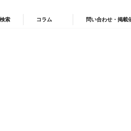
p/public_html/wp-config.php
on line
110
labo.jp/public_html/wp-config.php
on line
111
検索
コラム
問い合わせ・掲載