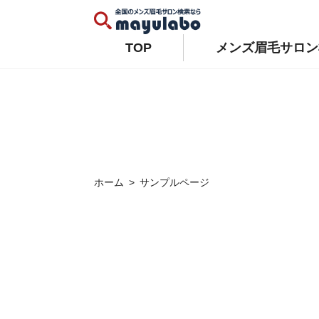
Warning
: Constant WP_AUTO_UPDATE_CORE already defined in
/home/xs679489/mayulabo.j
Warning
: Constant AUTOMATIC_UPDATER_DISABLED already defined in
/home/xs679489/mayu
TOP
メンズ眉毛サロン
ホーム
サンプルページ