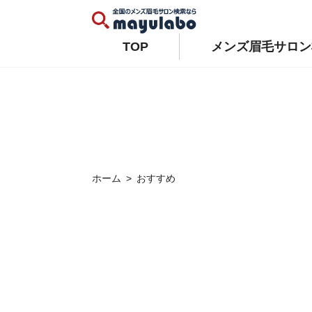
Warning
: Constant WP_AUTO_UPDATE_CORE already defined in
/home/xs679489/mayulabo.j
Warning
: Constant AUTOMATIC_UPDATER_DISABLED already defined in
/home/xs679489/mayu
TOP
メンズ眉毛サロン
ホーム
おすすめ