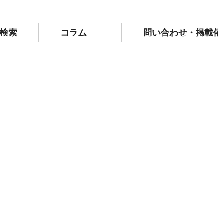
p/public_html/wp-config.php
on line
110
labo.jp/public_html/wp-config.php
on line
111
検索
コラム
問い合わせ・掲載