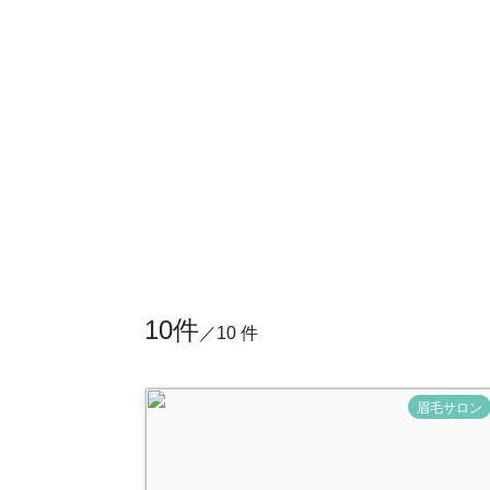
10件
／10 件
眉毛サロン