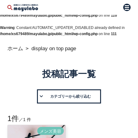
Warning
: Constant WP_AUTO_UPDATE_CORE already defined in
メニュ
/home/xs679489/mayulabo.jp/public_html/wp-config.php
on line
110
Warning
: Constant AUTOMATIC_UPDATER_DISABLED already defined in
/home/xs679489/mayulabo.jp/public_html/wp-config.php
on line
111
ホーム
display on top page
投稿記事一覧
カテゴリーから絞り込む
1件
／1 件
メンズ美容