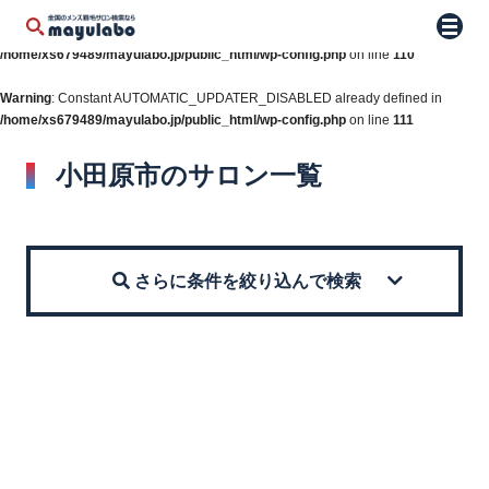
Warning
: Constant WP_AUTO_UPDATE_CORE already defined in
メニュ
/home/xs679489/mayulabo.jp/public_html/wp-config.php
on line
110
Warning
: Constant AUTOMATIC_UPDATER_DISABLED already defined in
/home/xs679489/mayulabo.jp/public_html/wp-config.php
on line
111
小田原市のサロン一覧
さらに条件を絞り込んで検索