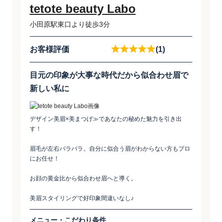
tetote beauty Labo
小田原駅東口より徒歩3分
お客様評価
(1)
目元の印象が大事な時代だから似合わせ眉で
新しい私に
デザイン美眉×美まつげ≫であなたの秘めた魅力を引き出
す！
眉毛が左右バラバラ。自分に似合う眉がわからない方もプロ
にお任せ！
お顔の黄金比から似合わせ眉へと導く。
美眉スタイリングで好印象間違いなし♪
メニュー・こだわり条件