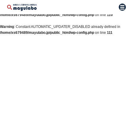
Warning
: Constant WP_AUTO_UPDATE_CORE already defined in
メニュ
/home/xs679489/mayulabo.jp/public_html/wp-config.php
on line
110
Warning
: Constant AUTOMATIC_UPDATER_DISABLED already defined in
/home/xs679489/mayulabo.jp/public_html/wp-config.php
on line
111