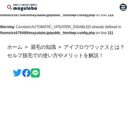
Warning
: Constant WP_AUTO_UPDATE_CORE already defined in
メニュ
/home/xs679489/mayulabo.jp/public_html/wp-config.php
on line
110
Warning
: Constant AUTOMATIC_UPDATER_DISABLED already defined in
/home/xs679489/mayulabo.jp/public_html/wp-config.php
on line
111
ホーム
眉毛の知識
アイブロウワックスとは？
セルフ脱毛での使い方やメリットを解説！