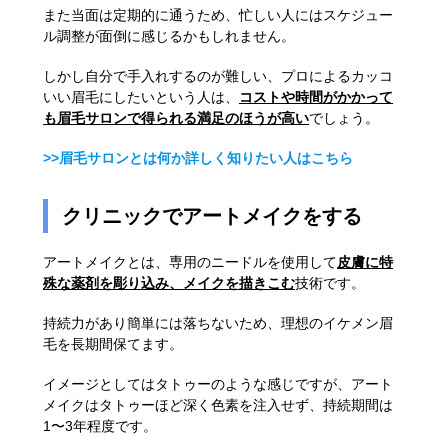
また当面は定期的に通うため、忙しい人にはスケジュー
ル調整が面倒に感じるかもしれません。
しかし自分で手入れするのが難しい、プロによるカッコ
いい眉毛にしたいという人は、
コストや時間がかかって
も眉毛サロンで得られる満足のほうが高い
でしょう。
>>眉毛サロンとは何か詳しく知りたい人はこちら
クリニックでアートメイクをする
アートメイクとは、専用のニードルを使用して
皮膚に特
殊な薬剤を彫り込み、メイクを描きこむ
技術です。
持続力があり簡単には落ちないため、理想のイケメン眉
毛を長期間保てます。
イメージとしてはタトゥーのような感じですが、アート
メイクはタトゥーほど深く色素を注入せず、持続期間は
1〜3年程度です。