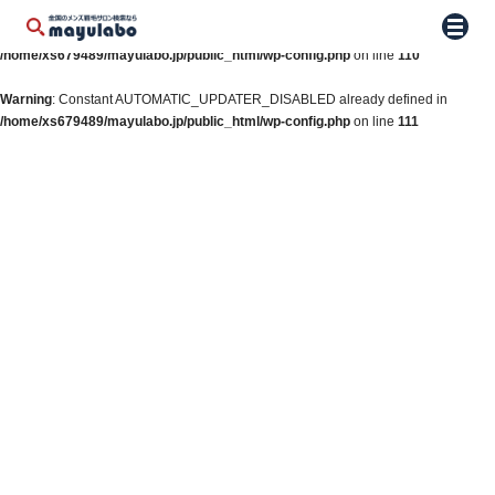
Warning
: Constant WP_AUTO_UPDATE_CORE already defined in
メニュ
/home/xs679489/mayulabo.jp/public_html/wp-config.php
on line
110
Warning
: Constant AUTOMATIC_UPDATER_DISABLED already defined in
/home/xs679489/mayulabo.jp/public_html/wp-config.php
on line
111