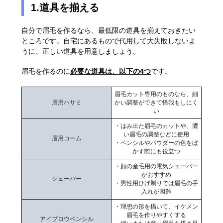
1.道具を揃える
自分で眉毛を作るなら、最低限の道具を揃えておきたい
ところです。自宅にあるもので代用して大失敗しないよ
うに、正しい道具を用意しましょう。
眉毛を作るのに
必要な道具は、以下の4つ
です。
眉毛カット専用のものなら、細
眉用ハサミ
かい調整ができて怪我もしにく
い
・はみ出た眉毛のカットや、濃
い眉毛の調整などに使用
眉用コーム
・ペンシルやパウダーの色をぼ
かす際にも役立つ
・顔の産毛用の電気シェーバー
がおすすめ
シェーバー
・男性用ひげ剃りでは眉毛の手
入れが困難
・理想の形を描いて、イケメン
眉毛を作りやすくする
アイブロウペンシル