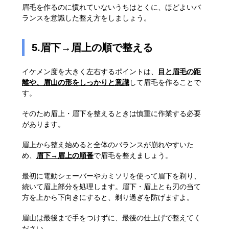
眉毛を作るのに慣れていないうちはとくに、ほどよいバ
ランスを意識した整え方をしましょう。
5.眉下→眉上の順で整える
イケメン度を大きく左右するポイントは、
目と眉毛の距
離や、眉山の形をしっかりと意識
して眉毛を作ることで
す。
そのため眉上・眉下を整えるときは慎重に作業する必要
があります。
眉上から整え始めると全体のバランスが崩れやすいた
め、
眉下→眉上の順番
で眉毛を整えましょう。
最初に電動シェーバーやカミソリを使って眉下を剃り、
続いて眉上部分を処理します。眉下・眉上とも刃の当て
方を上から下向きにすると、剃り過ぎを防げますよ。
眉山は最後まで手をつけずに、最後の仕上げで整えてく
ださい。