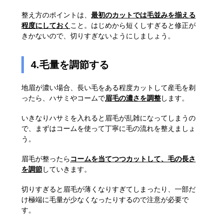
整え方のポイントは、
最初のカットでは毛並みを揃える
程度にしておく
こと。はじめから短くしすぎると修正が
きかないので、切りすぎないようにしましょう。
4.毛量を調節する
地眉が濃い場合、長い毛をある程度カットして産毛を剃
ったら、ハサミやコームで
眉毛の濃さを調整
します。
いきなりハサミを入れると眉毛が乱雑になってしまうの
で、まずはコームを使って丁寧に毛の流れを整えましょ
う。
眉毛が整ったら
コームを当てつつカットして、毛の長さ
を調節
していきます。
切りすぎると眉毛が薄くなりすぎてしまったり、一部だ
け極端に毛量が少なくなったりするので注意が必要で
す。