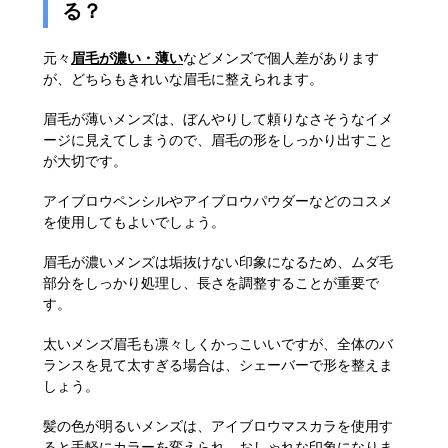
る？
元々
眉毛が濃い・薄い
などメンズで個人差があります
が、どちらもきれいな眉毛に整えられます。
眉毛が薄いメンズは、ぼんやりして頼りなさそうなイメ
ージに見えてしまうので、眉毛の形をしっかり出すこと
が大切です。
アイブロウペンシルやアイブロウパウダーなどのコスメ
を使用してもよいでしょう。
眉毛が濃いメンズは垢抜けない印象になるため、ムダ毛
部分をしっかり処理し、長さを調整することが重要で
す。
太いメンズ眉毛も凛々しくかっこいいですが、全体のバ
ランスを見て太すぎる場合は、シェーバーで形を整えま
しょう。
髪の色が明るいメンズは、アイブロウマスカラを使用す
ると手軽にカラーを変えられ、おしゃれな印象になりま