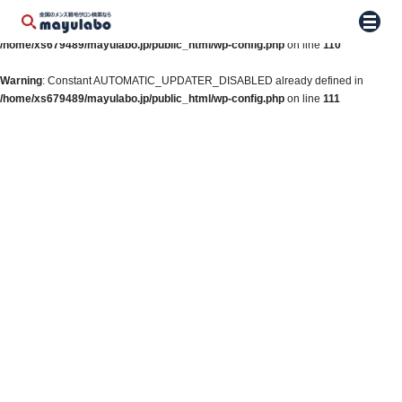
Warning
: Constant WP_AUTO_UPDATE_CORE already defined in
メニュ
/home/xs679489/mayulabo.jp/public_html/wp-config.php
on line
110
Warning
: Constant AUTOMATIC_UPDATER_DISABLED already defined in
/home/xs679489/mayulabo.jp/public_html/wp-config.php
on line
111