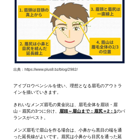
出典：
https://www.plus8.bz/blog/2982/
アイブロウペンシルを使い、理想となる眉毛のアウトラ
インを描いていきます。
きれいなメンズ眉毛の黄金比は、眉毛全体を眉頭・眉
山・眉尻の3つに分け、
眉頭～眉山まで：眉尻＝2：1
のバ
ランスがベスト。
メンズ眉毛で眉山を作る場合は、小鼻から黒目の端を通
った延長線がよいです。眉尻は小鼻から目尻を通った延